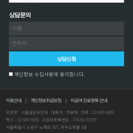
상담문의
개인정보 수집사용에 동의합니다.
이용안내
개인정보취급방침
비급여 진료항목 안내
|
|
상호명 : 서울글로우안과
대표자 : 차용재
전화 : 02-930-9306
팩스 : 02-930-9305
사업자등록번호 : 774-91-01700
서울특별시 노원구 노해로 507, 와우쇼핑몰 3층