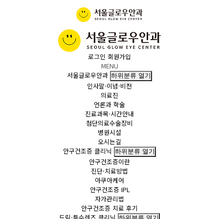
로그인
회원가입
MENU
서울글로우안과
하위분류 열기
인사말·이념·비전
의료진
언론과 학술
진료과목·시간안내
첨단의료수술장비
병원시설
오시는길
안구건조증 클리닉
하위분류 열기
안구건조증이란
진단·치료방법
아쿠아케어
안구건조증 IPL
자가관리법
안구건조증 치료 후기
드림·특수렌즈 클리닉
하위분류 열기