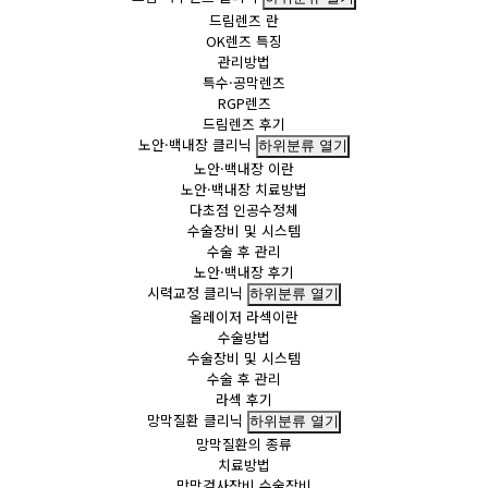
드림렌즈 란
OK렌즈 특징
관리방법
특수·공막렌즈
RGP렌즈
드림렌즈 후기
노안·백내장 클리닉
하위분류 열기
노안·백내장 이란
노안·백내장 치료방법
다초점 인공수정체
수술장비 및 시스템
수술 후 관리
노안·백내장 후기
시력교정 클리닉
하위분류 열기
올레이저 라섹이란
수술방법
수술장비 및 시스템
수술 후 관리
라섹 후기
망막질환 클리닉
하위분류 열기
망막질환의 종류
치료방법
망막검사장비 수술장비