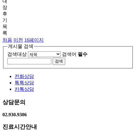
내
장
후
기
목
록
처음
이전
16
페이지
게시물 검색
검색대상
검색어
필수
전화상담
톡톡상담
카톡상담
상담문의
02.930.9306
진료시간안내