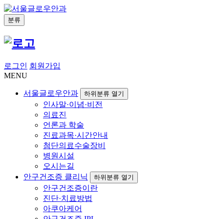
분류
로그인
회원가입
MENU
서울글로우안과
하위분류 열기
인사말·이념·비전
의료진
언론과 학술
진료과목·시간안내
첨단의료수술장비
병원시설
오시는길
안구건조증 클리닉
하위분류 열기
안구건조증이란
진단·치료방법
아쿠아케어
안구건조증 IPL