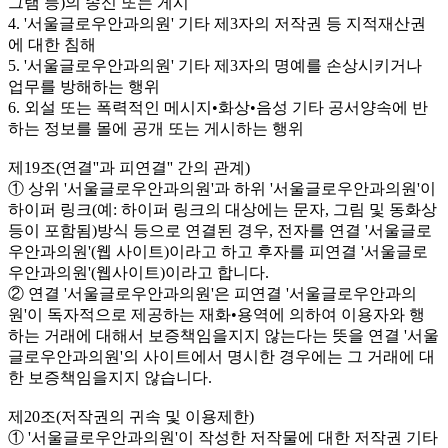
그램 등)의 송신 또는 게시
4. '서울글로우안과의원' 기타 제3자의 저작권 등 지적재산권
에 대한 침해
5. '서울글로우안과의원' 기타 제3자의 명예를 손상시키거나
업무를 방해하는 행위
6. 외설 또는 폭력적인 메시지•화상•음성 기타 공서양속에 반
하는 정보를 몰에 공개 또는 게시하는 행위
제19조(연결''과 피연결'' 간의 관계)
① 상위 '서울글로우안과의원'과 하위 '서울글로우안과의원'이
하이퍼 링크(예: 하이퍼 링크의 대상에는 문자, 그림 및 동화상
등이 포함됨)방식 등으로 연결된 경우, 전자를 연결 '서울글로
우안과의원'(웹 사이트)이라고 하고 후자를 피연결 '서울글로
우안과의원'(웹사이트)이라고 합니다.
② 연결 '서울글로우안과의원'은 피연결 '서울글로우안과의
원'이 독자적으로 제공하는 재화•용역에 의하여 이용자와 행
하는 거래에 대해서 보증책임을지지 않는다는 뜻을 연결 '서울
글로우안과의원'의 사이트에서 명시한 경우에는 그 거래에 대
한 보증책임을지지 않습니다.
제20조(저작권의 귀속 및 이용제한)
① '서울글로우안과의원'이 작성한 저작물에 대한 저작권 기타