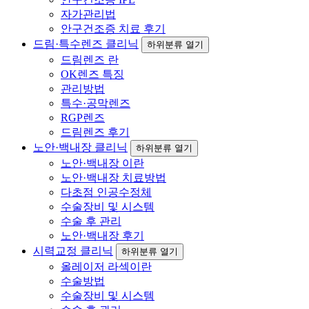
자가관리법
안구건조증 치료 후기
드림·특수렌즈 클리닉
하위분류 열기
드림렌즈 란
OK렌즈 특징
관리방법
특수·공막렌즈
RGP렌즈
드림렌즈 후기
노안·백내장 클리닉
하위분류 열기
노안·백내장 이란
노안·백내장 치료방법
다초점 인공수정체
수술장비 및 시스템
수술 후 관리
노안·백내장 후기
시력교정 클리닉
하위분류 열기
올레이저 라섹이란
수술방법
수술장비 및 시스템