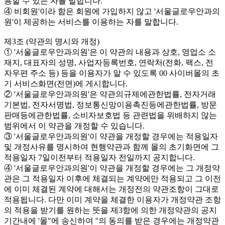
용할 수 있는 자를 말합니다.
④ 비회원'이라 함은 회원에 가입하지 않고 '서울글로우안과의
원'이 제공하는 서비스를 이용하는 자를 말합니다.
제3조 (약관의 명시와 개정)
① '서울글로우안과의원'은 이 약관의 내용과 상호, 영업소 소
재지, 대표자의 성명, 사업자등록번호, 연락처(전화, 팩스, 전
자우편 주소 등) 등을 이용자가 알 수 있도록 00 사이버몰의 초
기 서비스화면(전면)에 게시합니다.
② '서울글로우안과의원'은 약관의규제에관한법률, 전자거래
기본법, 전자서명법, 정보통신망이용촉진등에관한법률, 방문
판매등에관한법률, 소비자보호법 등 관련법을 위배하지 않는
범위에서 이 약관을 개정할 수 있습니다.
③ '서울글로우안과의원'이 약관을 개정할 경우에는 적용일자
및 개정사유를 명시하여 현행약관과 함께 몰의 초기화면에 그
적용일자 7일이전부터 적용일자 전일까지 공지합니다.
④ '서울글로우안과의원'이 약관을 개정할 경우에는 그 개정약
관은 그 적용일자 이후에 체결되는 계약에만 적용되고 그 이전
에 이미 체결된 계약에 대해서는 개정전의 약관조항이 그대로
적용됩니다. 다만 이미 계약을 체결한 이용자가 개정약관 조항
의 적용을 받기를 원하는 뜻을 제3항에 의한 개정약관의 공지
기간내에 '몰"에 송신하여 ''의 동의를 받은 경우에는 개정약관