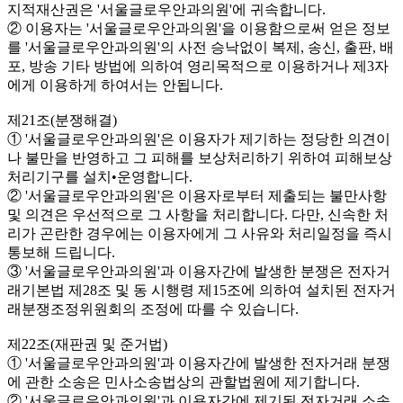
지적재산권은 '서울글로우안과의원'에 귀속합니다.
② 이용자는 '서울글로우안과의원'을 이용함으로써 얻은 정보
를 '서울글로우안과의원'의 사전 승낙없이 복제, 송신, 출판, 배
포, 방송 기타 방법에 의하여 영리목적으로 이용하거나 제3자
에게 이용하게 하여서는 안됩니다.
제21조(분쟁해결)
① '서울글로우안과의원'은 이용자가 제기하는 정당한 의견이
나 불만을 반영하고 그 피해를 보상처리하기 위하여 피해보상
처리기구를 설치•운영합니다.
② '서울글로우안과의원'은 이용자로부터 제출되는 불만사항
및 의견은 우선적으로 그 사항을 처리합니다. 다만, 신속한 처
리가 곤란한 경우에는 이용자에게 그 사유와 처리일정을 즉시
통보해 드립니다.
③ '서울글로우안과의원'과 이용자간에 발생한 분쟁은 전자거
래기본법 제28조 및 동 시행령 제15조에 의하여 설치된 전자거
래분쟁조정위원회의 조정에 따를 수 있습니다.
제22조(재판권 및 준거법)
① '서울글로우안과의원'과 이용자간에 발생한 전자거래 분쟁
에 관한 소송은 민사소송법상의 관할법원에 제기합니다.
② '서울글로우안과의원'과 이용자간에 제기된 전자거래 소송