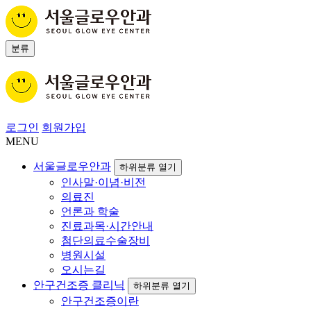
분류
로그인
회원가입
MENU
서울글로우안과
하위분류 열기
인사말·이념·비전
의료진
언론과 학술
진료과목·시간안내
첨단의료수술장비
병원시설
오시는길
안구건조증 클리닉
하위분류 열기
안구건조증이란