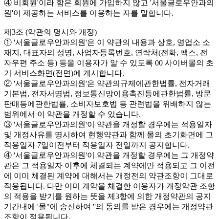
④ 비회원'이라 함은 회원에 가입하지 않고 '서울글로우안과의
원'이 제공하는 서비스를 이용하는 자를 말합니다.
제3조 (약관의 명시와 개정)
① '서울글로우안과의원'은 이 약관의 내용과 상호, 영업소 소
재지, 대표자의 성명, 사업자등록번호, 연락처(전화, 팩스, 전
자우편 주소 등) 등을 이용자가 알 수 있도록 00 사이버몰의 초
기 서비스화면(전면)에 게시합니다.
② '서울글로우안과의원'은 약관의규제에관한법률, 전자거래
기본법, 전자서명법, 정보통신망이용촉진등에관한법률, 방문
판매등에관한법률, 소비자보호법 등 관련법을 위배하지 않는
범위에서 이 약관을 개정할 수 있습니다.
③ '서울글로우안과의원'이 약관을 개정할 경우에는 적용일자
및 개정사유를 명시하여 현행약관과 함께 몰의 초기화면에 그
적용일자 7일이전부터 적용일자 전일까지 공지합니다.
④ '서울글로우안과의원'이 약관을 개정할 경우에는 그 개정약
관은 그 적용일자 이후에 체결되는 계약에만 적용되고 그 이전
에 이미 체결된 계약에 대해서는 개정전의 약관조항이 그대로
적용됩니다. 다만 이미 계약을 체결한 이용자가 개정약관 조항
의 적용을 받기를 원하는 뜻을 제3항에 의한 개정약관의 공지
기간내에 '몰"에 송신하여 ''의 동의를 받은 경우에는 개정약관
조항이 적용됩니다.