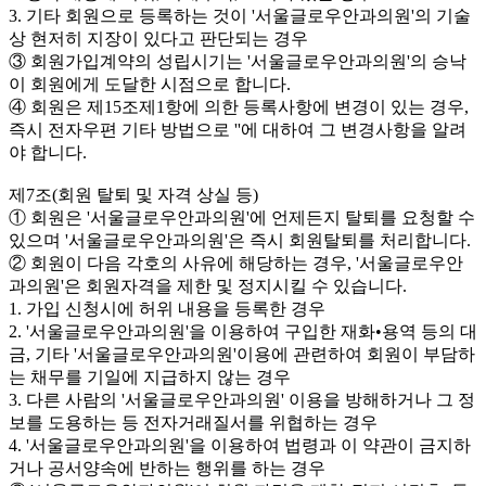
3. 기타 회원으로 등록하는 것이 '서울글로우안과의원'의 기술
상 현저히 지장이 있다고 판단되는 경우
③ 회원가입계약의 성립시기는 '서울글로우안과의원'의 승낙
이 회원에게 도달한 시점으로 합니다.
④ 회원은 제15조제1항에 의한 등록사항에 변경이 있는 경우,
즉시 전자우편 기타 방법으로 ''에 대하여 그 변경사항을 알려
야 합니다.
제7조(회원 탈퇴 및 자격 상실 등)
① 회원은 '서울글로우안과의원'에 언제든지 탈퇴를 요청할 수
있으며 '서울글로우안과의원'은 즉시 회원탈퇴를 처리합니다.
② 회원이 다음 각호의 사유에 해당하는 경우, '서울글로우안
과의원'은 회원자격을 제한 및 정지시킬 수 있습니다.
1. 가입 신청시에 허위 내용을 등록한 경우
2. '서울글로우안과의원'을 이용하여 구입한 재화•용역 등의 대
금, 기타 '서울글로우안과의원'이용에 관련하여 회원이 부담하
는 채무를 기일에 지급하지 않는 경우
3. 다른 사람의 '서울글로우안과의원' 이용을 방해하거나 그 정
보를 도용하는 등 전자거래질서를 위협하는 경우
4. '서울글로우안과의원'을 이용하여 법령과 이 약관이 금지하
거나 공서양속에 반하는 행위를 하는 경우