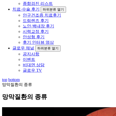
종합검진 리스트
치료·수술 후기
하위분류 열기
안구건조증 치료후기
드림렌즈 후기
노안·백내장 후기
시력교정 후기
안성형 후기
후기 인터뷰 영상
글로우 채널
하위분류 열기
공지사항
이벤트
비대면 상담
글로우 TV
top
bottom
망막질환의 종류
망막질환의 종류