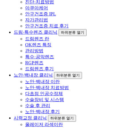
진단·치료방법
아쿠아케어
안구건조증 IPL
자가관리법
안구건조증 치료 후기
드림·특수렌즈 클리닉
하위분류 열기
드림렌즈 란
OK렌즈 특징
관리방법
특수·공막렌즈
RGP렌즈
드림렌즈 후기
노안·백내장 클리닉
하위분류 열기
노안·백내장 이란
노안·백내장 치료방법
다초점 인공수정체
수술장비 및 시스템
수술 후 관리
노안·백내장 후기
시력교정 클리닉
하위분류 열기
올레이저 라섹이란