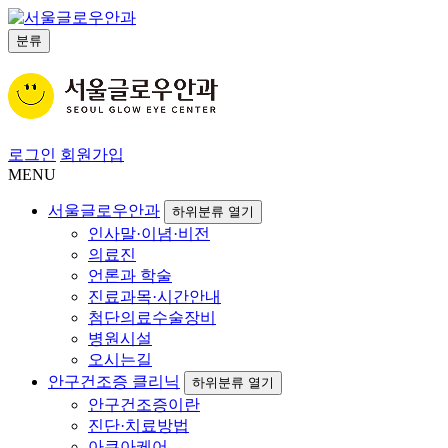
분류
로그인
회원가입
MENU
서울글로우안과
하위분류 열기
인사말·이념·비전
의료진
언론과 학술
진료과목·시간안내
첨단의료수술장비
병원시설
오시는길
안구건조증 클리닉
하위분류 열기
안구건조증이란
진단·치료방법
아쿠아케어