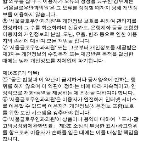
할 의무를 집니다. 이용자가 오류의 정정을 요구한 경우에는
'서울글로우안과의원'은 그 오류를 정정할 때까지 당해 개인정
보를 이용하지 않습니다.
⑥ '서울글로우안과의원'은 개인정보 보호를 위하여 관리자를
한정하여 그 수를 최소화하며 신용카드, 은행계좌 등을 포함한
이용자의 개인정보의 분실, 도난, 유출, 변조 등으로 인한 이용
자의 손해에 대하여 모든 책임을 집니다.
⑦ '서울글로우안과의원' 또는 그로부터 개인정보를 제공받은
제3자는 개인정보의 수집목적 또는 제공받은 목적을 달성한
때에는 당해 개인정보를 지체없이 파기합니다.
제16조(''의 의무)
① "몰은 법령과 이 약관이 금지하거나 공서양속에 반하는 행
위를 하지 않으며 이 약관이 정하는 바에 따라 지속적이고, 안
정적으로 재화•용역을 제공하는 데 최선을 다하여야 합니다.
② '서울글로우안과의원'은 이용자가 안전하게 인터넷 서비스
를 이용할 수 있도록 이용자의 개인정보(신용정보 포함)보호
를 위한 보안 시스템을 갖추어야 합니다.
③ '서울글로우안과의원'이 상품이나 용역에 대하여 「표시•광
고의공정화에관한법률」 제3조 소정의 부당한 표시•광고행위
를 함으로써 이용자가 손해를 입은 때에는 이를 배상할 책임을
집니다.