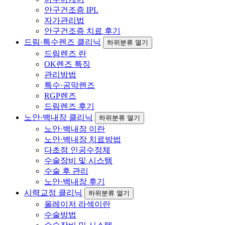
안구건조증 IPL
자가관리법
안구건조증 치료 후기
드림·특수렌즈 클리닉
하위분류 열기
드림렌즈 란
OK렌즈 특징
관리방법
특수·공막렌즈
RGP렌즈
드림렌즈 후기
노안·백내장 클리닉
하위분류 열기
노안·백내장 이란
노안·백내장 치료방법
다초점 인공수정체
수술장비 및 시스템
수술 후 관리
노안·백내장 후기
시력교정 클리닉
하위분류 열기
올레이저 라섹이란
수술방법