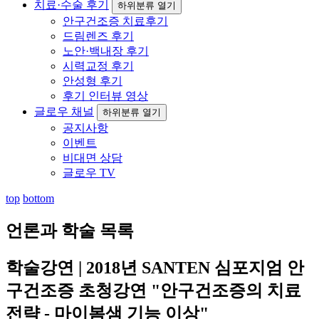
치료·수술 후기
하위분류 열기
안구건조증 치료후기
드림렌즈 후기
노안·백내장 후기
시력교정 후기
안성형 후기
후기 인터뷰 영상
글로우 채널
하위분류 열기
공지사항
이벤트
비대면 상담
글로우 TV
top
bottom
언론과 학술
목록
학술강연 | 2018년 SANTEN 심포지엄 안
구건조증 초청강연 "안구건조증의 치료
전략 - 마이봄샘 기능 이상"